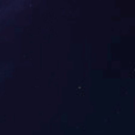
气动式阀门遥控装置
电动势阀门遥控装装置
遥控阀门
QBN-09型气体传感
YSZK型舱室压力传感
CP-63A型管路油污
CP-63B型箱式油污
OMK-08型油水界面
内管附
座板