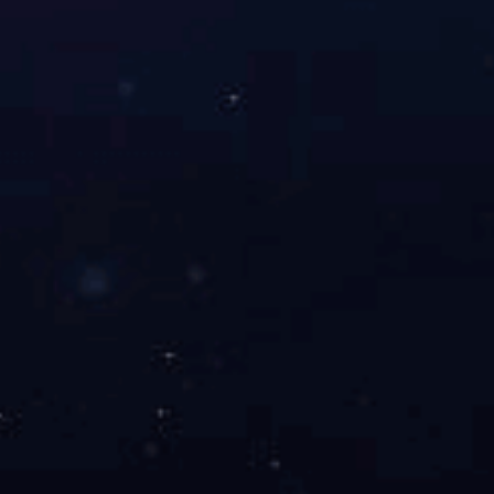
网站
leyu·乐鱼（中国）体育官方网站
地址：江苏省泰州市姜堰城中工业园
联系电话：13801472456(徐经理)
邮政编码：225500
公司传真：0523-88029966
公司邮箱：tzhtyq@163.com