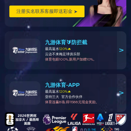
YWK-50-C型舰船
YSZK型船用压力传感
YC-M型船用隔膜式压
特种压力仪表
压力表用阀
YC型舰船用压力表
WTZ/Q-280船用压力
YZB型船用压力表组合
YPK-03-C型船用
WLG型船用金属套温度
WSS型船用双金属温度
WTY型船用耐震压力温
WTZ/Q-280船用