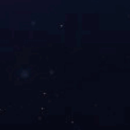
网站
leyu·乐鱼（中国）体育官方网站
地址：江苏省泰州市姜堰城中工业园
联系电话：13801472456(徐经理)
邮政编码：225500
公司传真：0523-88029966
公司邮箱：tzhtyq@163.com