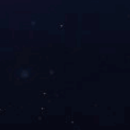
网站
leyu·乐鱼（中国）体育官方网站
地址：江苏省泰州市姜堰城中工业园
联系电话：13801472456(徐经理)
邮政编码：225500
公司传真：0523-88029966
公司邮箱：tzhtyq@163.com