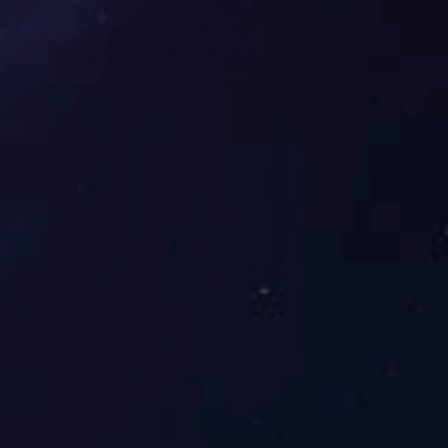
气动式阀门遥控装置
电动势阀门遥控装装置
遥控阀门
QBN-09型气体传感
YSZK型舱室压力传感
CP-63A型管路油污
CP-63B型箱式油污
OMK-08型油水界面
内管附
座板