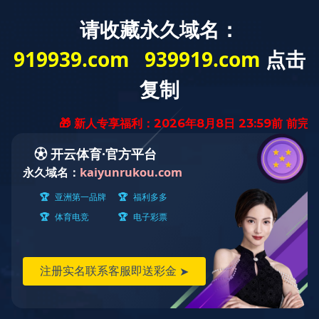
欢迎访问leyu·乐鱼（中国）体育官方网站官网！
网站首页
关于我们
产品中心