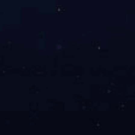
资质荣誉
成功案例
在线留言
leyu·乐鱼（中
国）体育官方网站
022,
备案号：苏ICP备16067110号-12