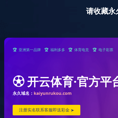
欢迎访问leyu·乐鱼（中国）体育官方网站官网！
网站首页
关于我们