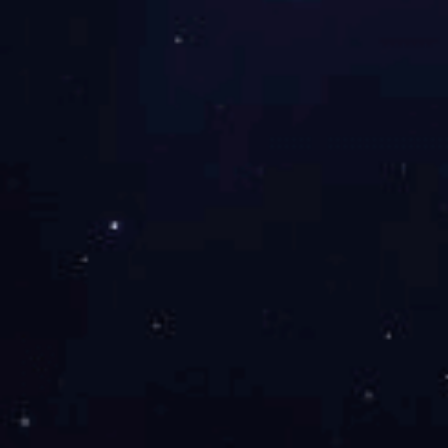
leyu·乐鱼（中国）体育官方网站
地址：江苏省泰州市姜堰城中工业园
联系电话：13801472456(徐经理)
邮政编码：225500
公司传真：0523-88029966
公司邮箱：tzhtyq@163.com