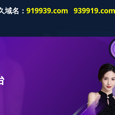
产品中心
新闻中心
荣誉资质
样