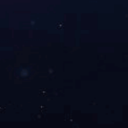
网站
leyu·乐鱼（中国）体育官方网站
地址：江苏省泰州市姜堰城中工业园
联系电话：13801472456(徐经理)
邮政编码：225500
公司传真：0523-88029966
公司邮箱：tzhtyq@163.com