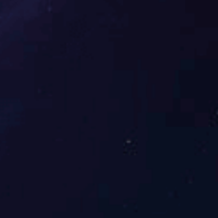
气动式阀门遥控装置
电动势阀门遥控装装置
遥控阀门
QBN-09型气体传感
YSZK型舱室压力传感
CP-63A型管路油污
CP-63B型箱式油污
OMK-08型油水界面
内管附
座板