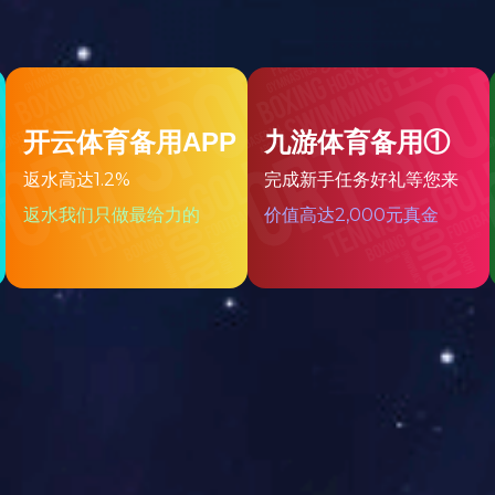
型船用耐震压力温度计
1 条记录 1/1 页