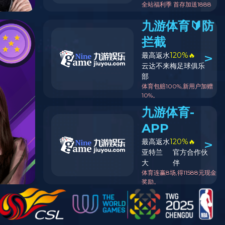
当前位置：
首页
>
产品中心