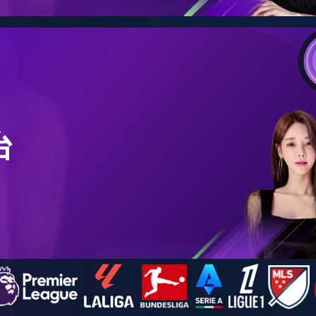
产品中心
UA TAI