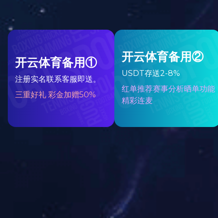
YWK-50-C型舰船
YSZK型船用压力传感
YC-M型船用隔膜式压
特种压力仪表
压力表用阀
YC型舰船用压力表
WTY
YZB型船用压力表组合
YPK-03-C型船用
WLG型船用金属套温度
WSS型船用双金属温度
WTY型船用耐震压力温
WTZ/Q-280船用