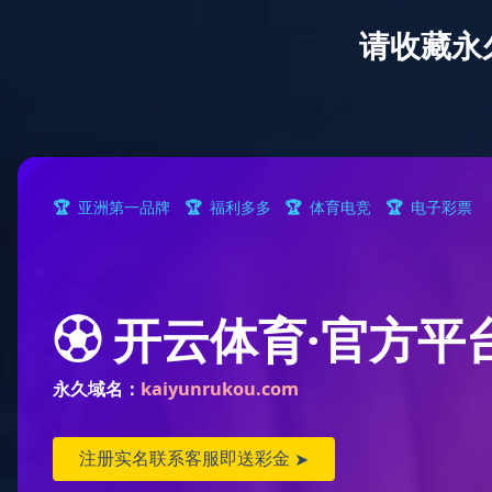
欢迎访问leyu·乐鱼（中国）体育官方网站官网！
网站首页
关于我们