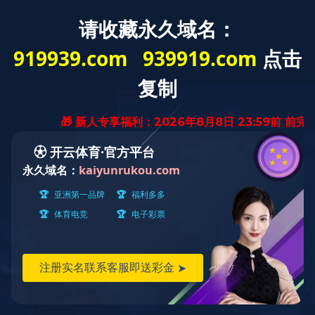
欢迎访问leyu·乐鱼（中国）体育官方网站官网！
网站首页
关于我们
产品中心