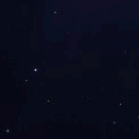
leyu·乐鱼（中国）体育官方网站
地址：江苏省泰州市姜堰城中工业园
联系电话：13801472456(徐经理)
邮政编码：225500
公司传真：0523-88029966
公司邮箱：tzhtyq@163.com