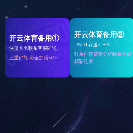
YWK-50-C型舰船
YSZK型船用压力传感
YC-M型船用隔膜式压
特种压力仪表
压力表用阀
YC型舰船用压力表
YZB型船用压力表组合
YPK-03-C型船用
WLG型船用金属套温度
WSS型船用双金属温度
上
WTY型船用耐震压力温
下
WTZ/Q-280船用