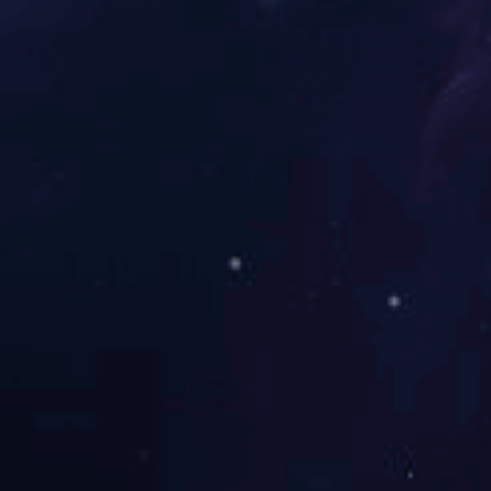
气动式阀门遥控装置
电动势阀门遥控装装置
遥控阀门
QBN-09型气体传感
YSZK型舱室压力传感
CP-63A型管路油污
CP-63B型箱式油污
OMK-08型油水界面
内管附
座板