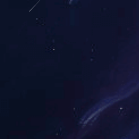
WTF型船用温度调节阀
WTZK船用温度控制器
WLG型船用玻璃管液位
ULB-3型船用双色玻
ULB-3G型船用锅炉
UHZ-511型船用磁
UHZ-512型船用磁
UHZ-515 Ⅰ型船
UHZ-515 Ⅱ型船
磁性浮子液位计用变送器
磁性浮子液位报警开关
UFT型浮筒液位计