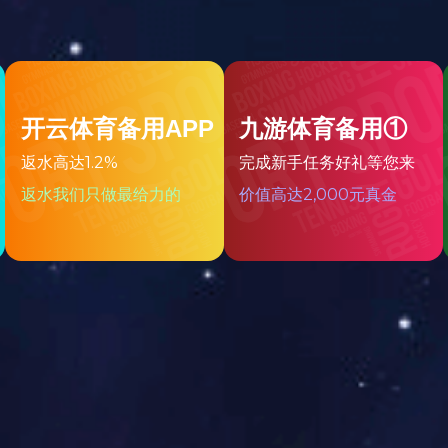
YZB型船用压力表组
详细说明：
一篇：没有了;
一篇：没有了;