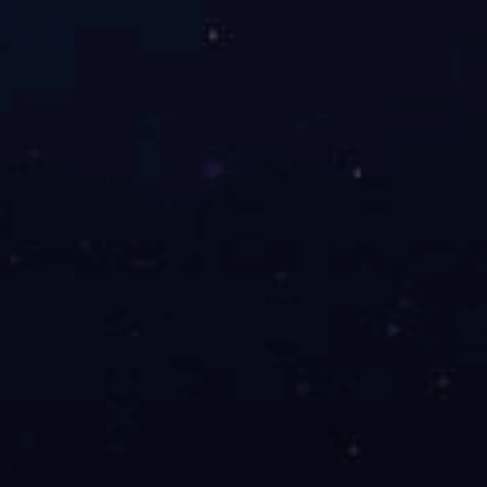
资质荣誉
成功案例
在线留言
leyu·乐鱼（中
国）体育官方网站
022,
备案号：苏ICP备16067110号-12