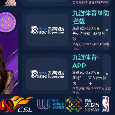
当前位置：
首页
>
产品中心