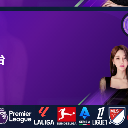
产品中心
UA TAI